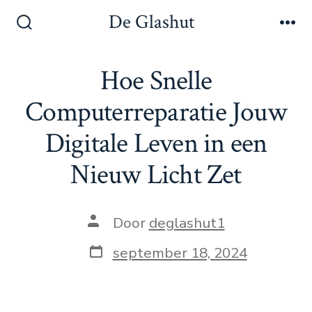
Inhoud
De Glashut
overslaan
Zoeken
Me
toggle
Hoe Snelle
Computerreparatie Jouw
Digitale Leven in een
Nieuw Licht Zet
Auteur
Door
deglashut1
van
bericht
Berichtdatum
september 18, 2024