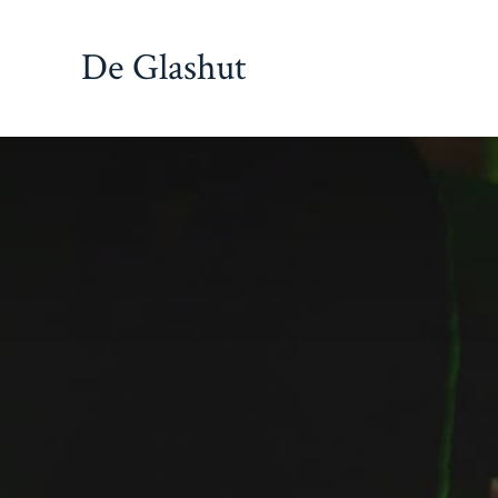
Inhoud
overslaan
De Glashut