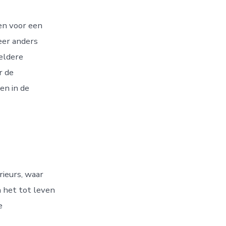
en voor een
eer anders
heldere
r de
en in de
ieurs, waar
n het tot leven
e