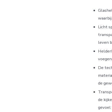
Glashel
waarbij
Licht s
transpa
leven b
Helderh
voegen,
De tec
materia
de gewe
Transpa
de kijk
gevoel 