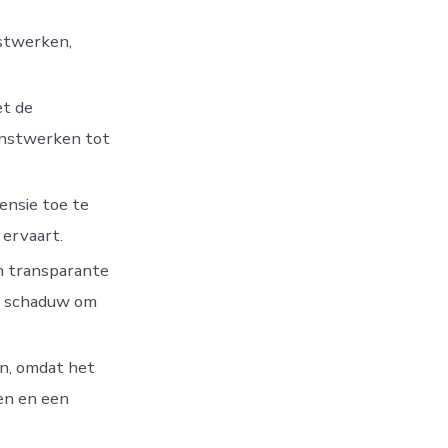
nstwerken,
et de
unstwerken tot
ensie toe te
 ervaart.
n transparante
en schaduw om
n, omdat het
ken en een