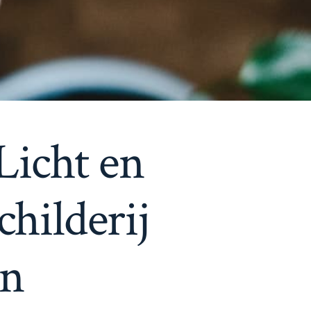
Licht en
hilderij
en