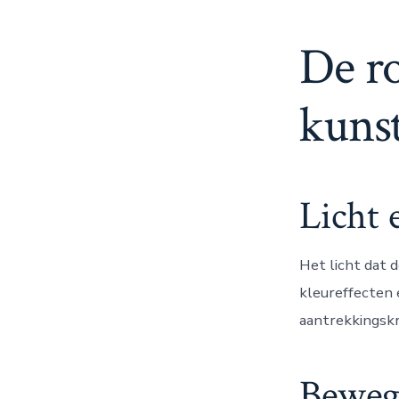
De ro
kuns
Licht 
Het licht dat 
kleureffecten 
aantrekkingsk
Bewegi