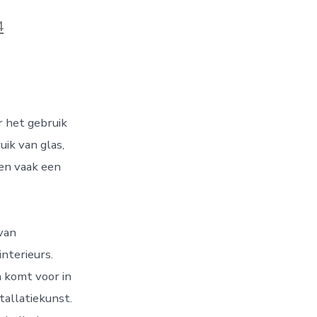
4
r het gebruik
ik van glas,
ben vaak een
van
interieurs.
 komt voor in
tallatiekunst.