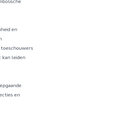
mbolische
nheid en
n
en toeschouwers
 kan leiden
iepgaande
ecties en