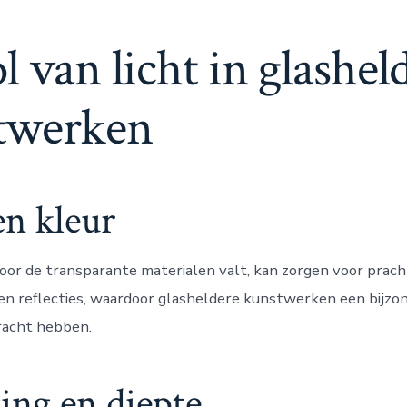
l van licht in glashel
twerken
en kleur
door de transparante materialen valt, kan zorgen voor prach
en reflecties, waardoor glasheldere kunstwerken een bijzon
racht hebben.
ng en diepte