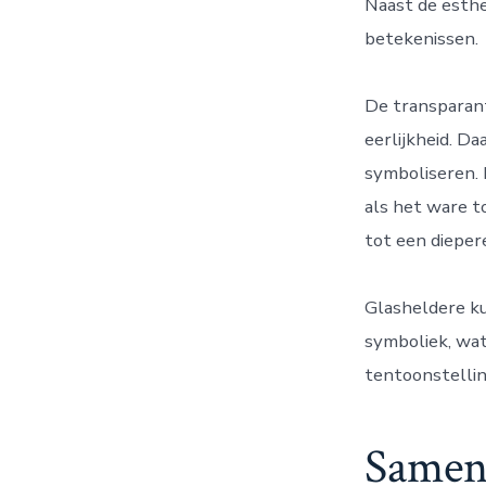
Naast de esthe
betekenissen.
De transparan
eerlijkheid. D
symboliseren. 
als het ware t
tot een dieper
Glasheldere k
symboliek, wat
tentoonstellin
Samen