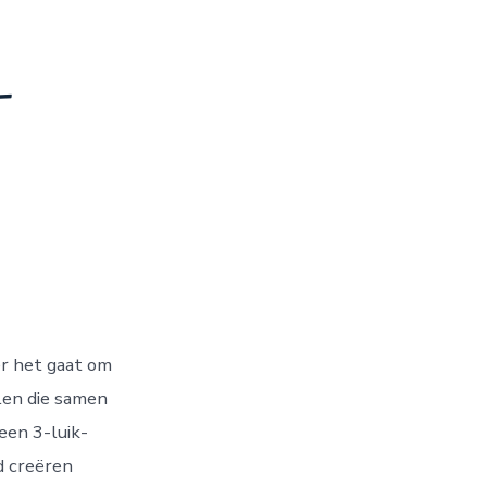
-
er het gaat om
elen die samen
een 3-luik-
d creëren