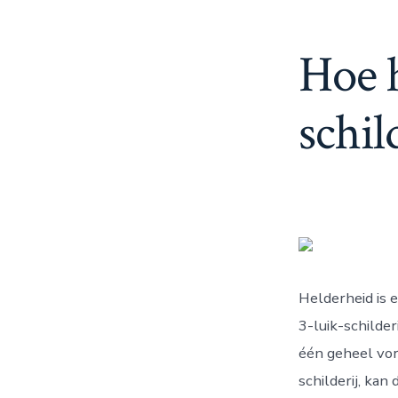
Hoe h
schil
Helderheid is 
3-luik-schilder
één geheel vor
schilderij, ka