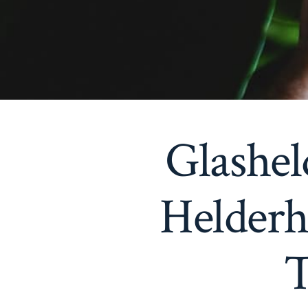
Glashel
Helderh
T