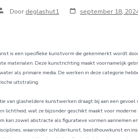
Berichtdatum
Auteur
Door
deglashut1
september 18, 202
van
bericht
nst is een specifieke kunstvorm die gekenmerkt wordt doo
te materialen. Deze kunstrichting maakt voornamelijk gebru
water als primaire media. De werken in deze categorie heb
ische uitstraling.
ie van glasheldere kunstwerken draagt bij aan een gevoel 
 en lichtheid, wat ze bijzonder geschikt maakt voor moderne 
m kan zowel abstracte als figuratieve vormen aannemen en
isciplines, waaronder schilderkunst, beeldhouwkunst en ins