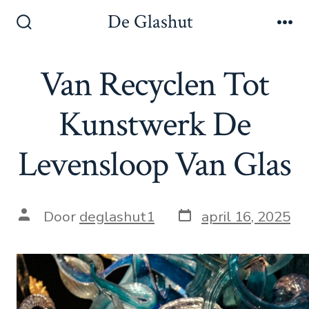
Inhoud
De Glashut
overslaan
Zoeken
Me
toggle
Van Recyclen Tot
Kunstwerk De
Levensloop Van Glas
Berichtdatum
Auteur
Door
deglashut1
april 16, 2025
van
bericht